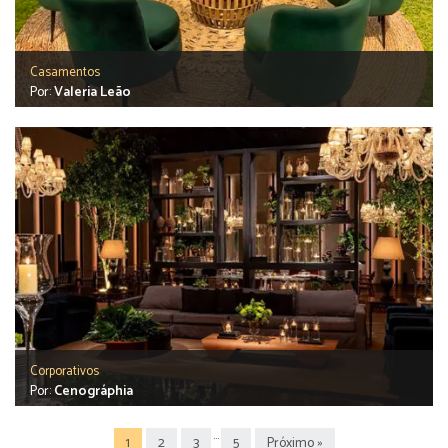
Casamentos
Por:
Valeria Leão
Corporativos
Por:
Cenográphia
…
1
2
3
5
Próximo »