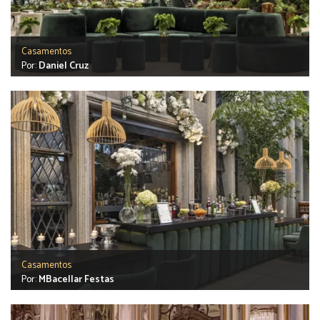
Casamentos
Por:
Daniel Cruz
Casamentos
Por:
MBacellar Festas