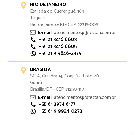
RIO DE JANEIRO
Estrada do Guerenguê, 163
Taquara
Rio de Janeiro/RJ - CEP 22713-003
E-mail:
atendimentosp@festah.com.br
+55 21 3416 6603
+55 21 3416 6605
+55 21 9 9846-2375
BRASÍLIA
SCIA, Quadra 14, Conj. 02, Lote 20
Guará
Brasília/DF - CEP 71250-110
E-mail:
atendimentosp@festah.com.br
+55 61 3974 6177
+55 61 9 9924-0273