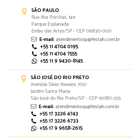
SÃO PAULO
Rua Ilha Porchat, 149
Parque Esplanada
Embu das Artes/SP - CEP 06830-000
E-mail:
atendimentosp@festah.com.br
+55 11 4704 0195
+55 11 4704 7555
+55 11 9 9430-8145
SÃO JOSÉ DO RIO PRETO
Avenida Silvio Neviani, 1051
Jardim Santa Maria
São José do Rio Preto/SP - CEP 15080-255
E-mail:
atendimentosp@festah.com.br
+55 17 3226 4743
+55 17 3226 6733
+55 17 9 9658-2615